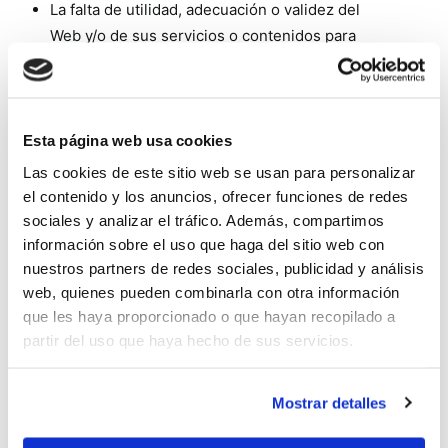
La falta de utilidad, adecuación o validez del
Web y/o de sus servicios o contenidos para
satisfacer necesidades, actividades o
resultados concretos o expectativas de los
usuarios.
La existencia de virus, programas maliciosos o
Esta página web usa cookies
lesivos en los contenidos.
Las cookies de este sitio web se usan para personalizar
La recepción, obtención, almacenamiento,
el contenido y los anuncios, ofrecer funciones de redes
difusión o transmisión, por parte de los/las
sociales y analizar el tráfico. Además, compartimos
usuarios/as, de los contenidos.
información sobre el uso que haga del sitio web con
nuestros partners de redes sociales, publicidad y análisis
El uso ilícito, negligente, fraudulento, contrario
web, quienes pueden combinarla con otra información
a las presentes Condiciones Generales, a la
que les haya proporcionado o que hayan recopilado a
buena fe, a los usos generalmente aceptados o
partir del uso que haya hecho de sus servicios.
al orden público, del sitio Web, sus servicios o
contenidos, por parte de los usuarios.
La falta de licitud, calidad, fiabilidad, utilidad y
Mostrar detalles
disponibilidad de los servicios prestados por